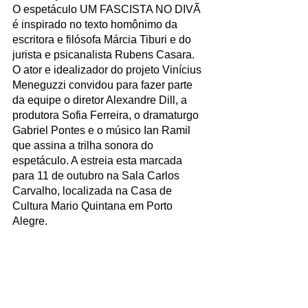
O espetáculo UM FASCISTA NO DIVÃ 
é inspirado no texto homônimo da 
escritora e filósofa Márcia Tiburi e do 
jurista e psicanalista Rubens Casara. 
O ator e idealizador do projeto Vinícius 
Meneguzzi convidou para fazer parte 
da equipe o diretor Alexandre Dill, a 
produtora Sofia Ferreira, o dramaturgo 
Gabriel Pontes e o músico Ian Ramil 
que assina a trilha sonora do 
espetáculo. A estreia esta marcada 
para 11 de outubro na Sala Carlos 
Carvalho, localizada na Casa de 
Cultura Mario Quintana em Porto 
Alegre.
O que:
 Galeria Sonora
Quando:
 17 de setembro
Horário:
 21 horas