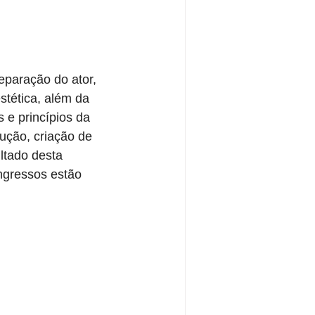
eparação do ator, 
tética, além da 
e princípios da 
dução, criação de 
ltado desta 
ingressos estão 