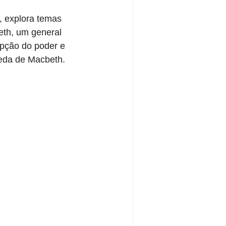
 explora temas 
eth, um general 
upção do poder e 
ueda de Macbeth.