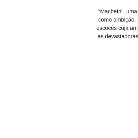
"Macbeth", uma 
como ambição, p
escocês cuja amb
as devastadoras