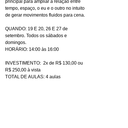
principal para ampliar a relação entre 
tempo, espaço, o eu e o outro no intuito 
de gerar movimentos fluidos para cena.
QUANDO: 19 E 20, 26 E 27 de 
setembro. Todos os sábados e 
domingos.
HORÁRIO: 14:00 às 16:00
INVESTIMENTO:  2x de R$ 130,00 ou 
R$ 250,00 à vista
TOTAL DE AULAS: 4 aulas
SOBRE A 
ORIENTADORA/PROFESSORA: 
Manuela Albrecht
 é atriz e bailarina 
formada pelo TEPA apaixonada pelas 
linguagens físicas e descobertas do 
corpo como a mais potente ferramenta 