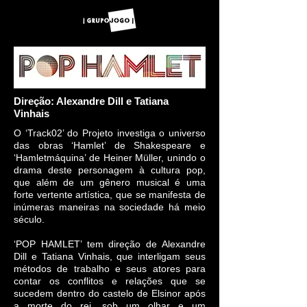
Direção: Alexandre Dill e T atiana
Vinhais
O ‘Track02’ do Projeto investiga o universo
das obras ‘Hamlet’ de Shakespeare e
‘Hamletmáquina’ de Heiner Müller, unindo o
drama deste personagem à cultura pop,
que além de um gênero musical é uma
forte vertente artística, que se manifesta de
inúmeras maneiras na sociedade há meio
século.
‘POP HAMLET’ tem direção de Alexandre
Dill e Tatiana Vinhais, que interligam seus
métodos de trabalho e seus atores para
contar os conflitos e relações que se
sucedem dentro do castelo de Elsinor após
a morte do rei, sob um olhar e um