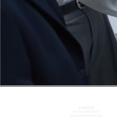
CONTATO
+55 (51) 989789775
grupojogo@gmail.com